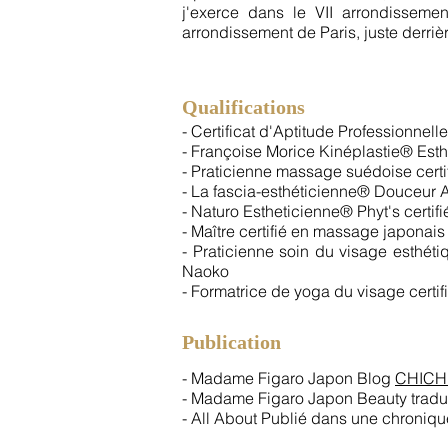
j'exerce dans le VII arrondisseme
arrondissement de Paris, juste derri
Qualifications​
- Certificat d'Aptitude Professionne
- Françoise Morice Kinéplastie® Esthé
- Praticienne massage suédoise certi
- La fascia-esthéticienne® Douceur A
- Naturo Estheticienne® Phyt's certifi
- Maître certifié en massage japonais
- Praticienne soin du visage esthét
Naoko
- Formatrice de yoga du visage cert
​Publication
- Madame Figaro Japon Blog
CHICHI
- Madame Figaro Japon Beauty tradu
- All About Publié dans une chroniqu