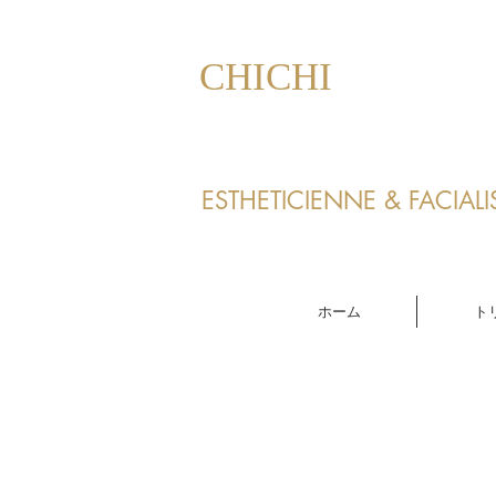
​CHICHI
ESTHETICIENNE & FACIALI
ホーム
ト