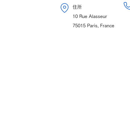
​住所
10 Rue Alasseu​​r
75015 Paris, France