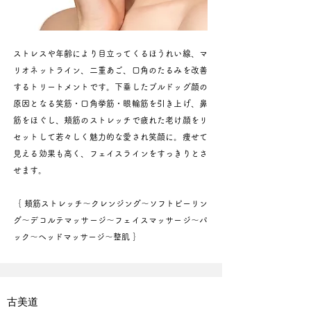
ストレスや年齢により目立ってくるほうれい線、マ
リオネットライン、二重あご、口角のたるみを改善
するトリートメントです。下垂したブルドッグ顔の
原因となる笑筋・口角挙筋・眼輪筋を引き上げ、鼻
筋をほぐし、頬筋のストレッチで疲れた老け顔をリ
セットして若々しく魅力的な愛され笑顔に。痩せて
見える効果も高く、フェイスラインをすっきりとさ
せます。​
｛ 頬筋ストレッチ〜クレンジング〜ソフトピーリン
グ〜デコルテマッサージ〜フェイスマッサージ〜パ
ック〜ヘッドマッサージ〜整肌 ｝
古美道