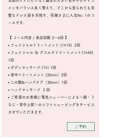
お顔のケアだけでなく露出が大きい背中やボディラ
インをバランス良く整えて、どこから見られても完
璧なドレス姿を目指す、
花嫁さまに人気No. 1のコ
ースです。
【 コース内容 / 来店回数 3〜6回 】
▪︎ フェイシャルトリートメント (1h15) 2回
▪︎ フェイシャル ＆ デコルテトリートメント(1h45)
1回
▪︎ ボディマッサージ (1h) 1回
▪︎ 背中トリートメント (30min）2回
▪︎ 二の腕&ハンドケア（30min）1回
▪︎ ヘッドマッサージ ​3 回
▪︎ ご希望のお客様に電気シェーバーによる＜顔・う
なじ・背中上部＞のソフトシェービングをサービス
させていただきます。
ご予約