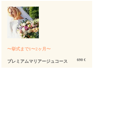
〜挙式まで1〜2ヶ月〜
690 €
​プレミアムマリアージュコース
気になるお顔の悩みを重点的にケアして、挙式当日
までに美しく透明感のある素肌に整えます。
【 コース内容 / 来店回数 4~5回 】
▪︎ フェイシャルトリートメント (1h15) 2回
▪︎ フェイシャル ＆ デコルテトリートメント (1h45)
2回